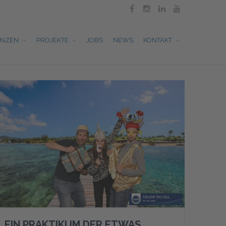




ENZEN
PROJEKTE
JOBS
NEWS
KONTAKT
EIN PRAKTIKUM DER ETWAS