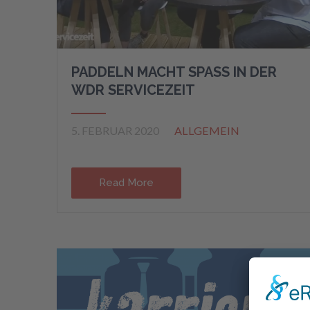
PADDELN MACHT SPASS IN DER
WDR SERVICEZEIT
5. FEBRUAR 2020
ALLGEMEIN
Read More