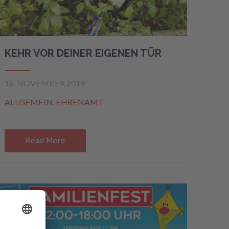
KEHR VOR DEINER EIGENEN TÜR
16. NOVEMBER 2019
ALLGEMEIN
,
EHRENAMT
Read More