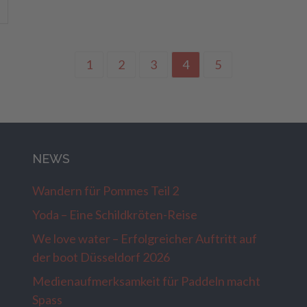
1
2
3
4
5
NEWS
Wandern für Pommes Teil 2
Yoda – Eine Schildkröten-Reise
We love water – Erfolgreicher Auftritt auf
der boot Düsseldorf 2026
Medienaufmerksamkeit für Paddeln macht
Spass