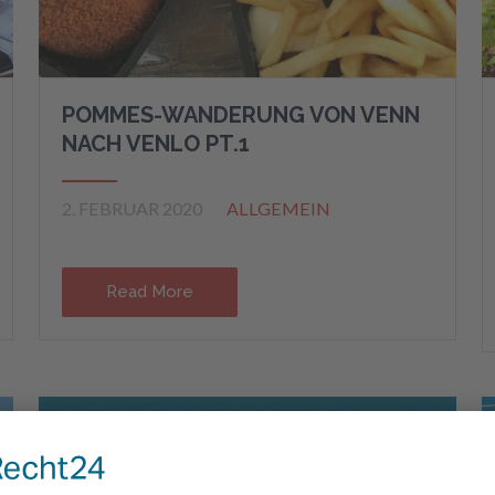
POMMES-WANDERUNG VON VENN
NACH VENLO PT.1
2. FEBRUAR 2020
ALLGEMEIN
Read More