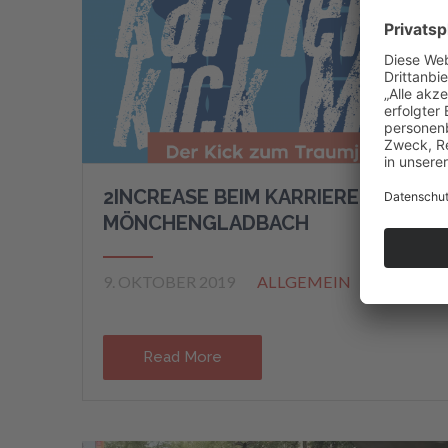
2INCREASE BEIM KARRIERE KICK
MÖNCHENGLADBACH
9. OKTOBER 2019
ALLGEMEIN
Read More