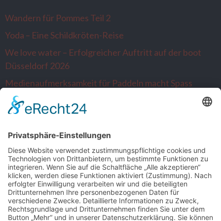
Wandern für Pommes Teil 2
Yoda – Eine Schildkröten-Reise
We love water – Erfolgreicher Auftritt auf der boot
Düsseldorf 2026
Medienaufmerksamkeit für Paddeln macht Spass
Alltagsausbrecher wandern nach Venlo…die
Niederlande sind neugierig
SONSTIGE
Kontakt
Facebook
Impressum