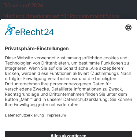
Düsseldorf 2026
Medienaufmerksamkeit für Paddeln macht Spass
Alltagsausbrecher wandern nach Venlo…die
Niederlande sind neugierig
SONSTIGE
Kontakt
Facebook
Impressum
Datenschutz