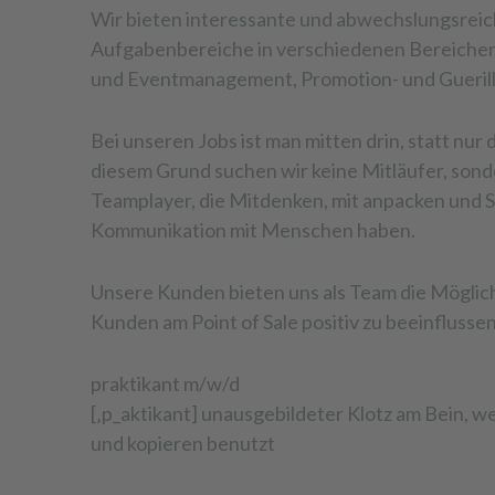
Wir bieten interessante und abwechslungsrei
Aufgabenbereiche in verschiedenen Bereichen
und Eventmanagement, Promotion- und Guerill
Bei unseren Jobs ist man mitten drin, statt nur 
diesem Grund suchen wir keine Mitläufer, son
Teamplayer, die Mitdenken, mit anpacken und 
Kommunikation mit Menschen haben.
Unsere Kunden bieten uns als Team die Möglich
Kunden am Point of Sale positiv zu beeinflussen 
praktikant m/w/d
[‚p_aktikant] unausgebildeter Klotz am Bein,
und kopieren benutzt