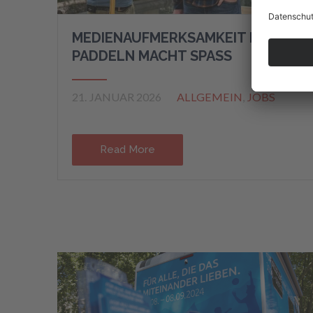
MEDIENAUFMERKSAMKEIT FÜR
PADDELN MACHT SPASS
21. JANUAR 2026
ALLGEMEIN
,
JOBS
Read More