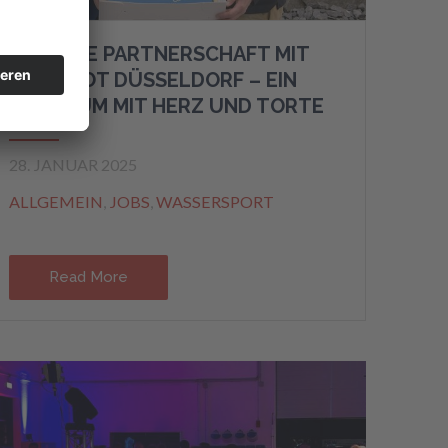
20 JAHRE PARTNERSCHAFT MIT
DER BOOT DÜSSELDORF – EIN
JUBILÄUM MIT HERZ UND TORTE
28. JANUAR 2025
ALLGEMEIN
,
JOBS
,
WASSERSPORT
Read More