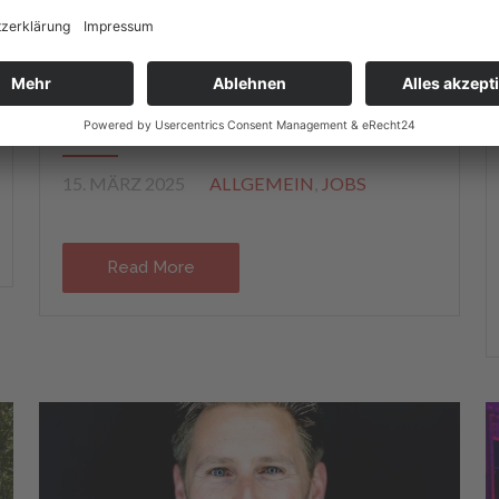
ALLTAGSAUSBRECHER WANDERN
NACH VENLO…DIE NIEDERLANDE
SIND NEUGIERIG
15. MÄRZ 2025
ALLGEMEIN
,
JOBS
Read More