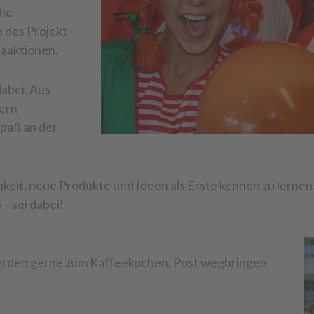
che
 des Projekt-
aaktionen.
dabei. Aus
dern
Spaß an der
keit, neue Produkte und Ideen als Erste kennen zu lerne
– sei dabei!
 werden gerne zum Kaffeekochen, Post wegbringen