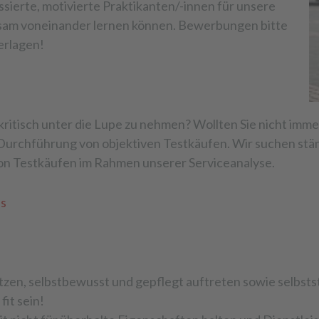
ierte, motivierte Praktikanten/-innen für unsere
nsam voneinander lernen können. Bewerbungen bitte
erlagen!
kritisch unter die Lupe zu nehmen? Wollten Sie nicht immer
Durchführung von objektiven Testkäufen. Wir suchen stän
von Testkäufen im Rahmen unserer Serviceanalyse.
ss
zen, selbstbewusst und gepflegt auftreten sowie selbsts
fit sein!