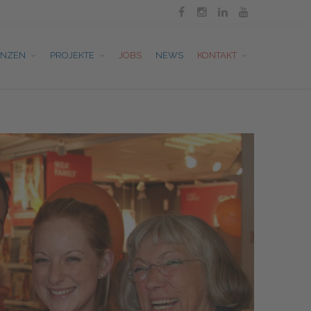




ENZEN
PROJEKTE
JOBS
NEWS
KONTAKT