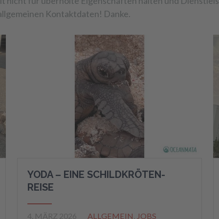
keit nicht für überholte Eigenschaften halten und Dienstle
 allgemeinen Kontaktdaten! Danke.
YODA – EINE SCHILDKRÖTEN-
REISE
4. MÄRZ 2026
ALLGEMEIN
,
JOBS