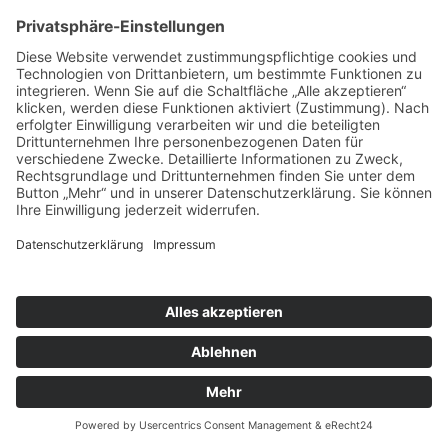
Bildserver von eRecht24 befindet sich in Deutschland
bei einem deutschen Anbieter. Das Banner selbst wird
ausschließlich von Usercentrics zur Verfügung
gestellt.
Der Einsatz von Usercentrics erfolgt, um die gesetzlich
vorgeschriebenen Einwilligungen für den Einsatz
bestimmter Technologien einzuholen.
Rechtsgrundlage hierfür ist Art. 6 Abs. 1 lit. c DSGVO.
Auftragsverarbeitung
Wir haben einen Vertrag über Auftragsverarbeitung
(AVV) zur Nutzung des oben genannten Dienstes
geschlossen. Hierbei handelt es sich um einen
datenschutzrechtlich vorgeschriebenen Vertrag, der
gewährleistet, dass dieser die personenbezogenen