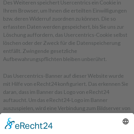
Des Weiteren speichert Usercentrics ein Cookie in
Ihrem Browser, um Ihnen die erteilten Einwilligungen
bzw. deren Widerruf zuordnen zu können. Die so
erfassten Daten werden gespeichert, bis Sie uns zur
Löschung auffordern, das Usercentrics-Cookie selbst
löschen oder der Zweck für die Datenspeicherung
entfällt. Zwingende gesetzliche
Aufbewahrungspflichten bleiben unberührt.
Das Usercentrics-Banner auf dieser Website wurde
mit Hilfe von eRecht24 konfiguriert. Das erkennen Sie
daran, dass im Banner das Logo von eRecht24
auftaucht. Um das eRecht24-Logo im Banner
auszuspielen, wird eine Verbindung zum Bildserver von
eRecht24 hergestellt. Hierbei wird auch die IP-
Adresse übertragen, die jedoch nur in anonymisierter
Form in den Server-Logs gespeichert wird. Der