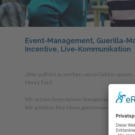
Event-Management, Guerilla-Mar
Incentive, Live-Kommunikation
„Wer aufhört zu werben, um so Geld zu sparen, 
Henry Ford
Wir setzen Ihnen keinen Stempel auf, sondern 
Wir arbeiten Ihre Ideen gemeinsam mit Ihnen 