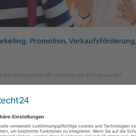
keting, Promotion, Verkaufsförderung,
kann ebenso seine Uhr anhalten, um Zeit zu sparen.“
fliegen mit Ihren Koordinaten in unserem Flugzeug!
unter Berücksichtigung Ihres Budgets und der vorhandene