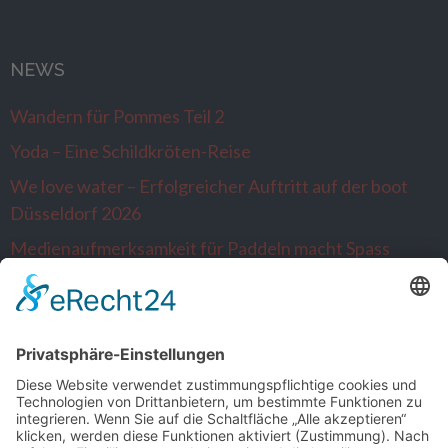
NEWS
Wandern für Pommes Teil 2
Yoda – Eine Schildkröten-Reise
We love water – Erfolgreicher Auftritt auf der boot
Düsseldorf 2026
Medienaufmerksamkeit für Paddeln macht Spass
Alltagsausbrecher wandern nach Venlo…die
Niederlande sind neugierig
SONSTIGE
Kontakt