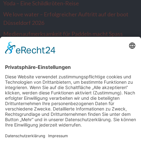
Yoda – Eine Schildkröten-Reise
We love water – Erfolgreicher Auftritt auf der boot
Düsseldorf 2026
Medienaufmerksamkeit für Paddeln macht Spass
Alltagsausbrecher wandern nach Venlo…die
Niederlande sind neugierig
SONSTIGE
Kontakt
Facebook
Impressum
Datenschutz