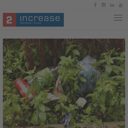



