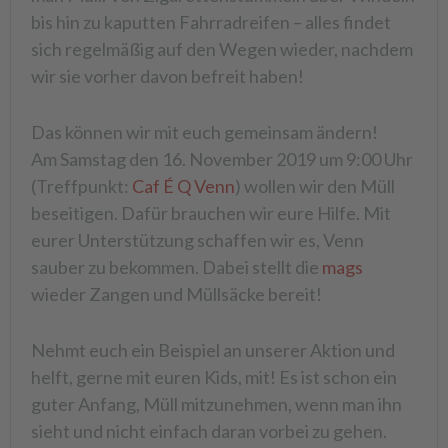
bis hin zu kaputten Fahrradreifen – alles findet
sich regelmäßig auf den Wegen wieder, nachdem
wir sie vorher davon befreit haben!
Das können wir mit euch gemeinsam ändern!
Am Samstag den 16. November 2019 um 9:00 Uhr
(Treffpunkt:
Caf É Q Venn
) wollen wir den Müll
beseitigen. Dafür brauchen wir eure Hilfe. Mit
eurer Unterstützung schaffen wir es, Venn
sauber zu bekommen. Dabei stellt die
mags
wieder Zangen und Müllsäcke bereit!
Nehmt euch ein Beispiel an unserer Aktion und
helft, gerne mit euren Kids, mit! Es ist schon ein
guter Anfang, Müll mitzunehmen, wenn man ihn
sieht und nicht einfach daran vorbei zu gehen.