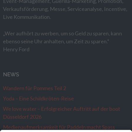
Event-Management, Guerilla-Marketing, Promotion,
Verkaufsförderung, Messe, Serviceanalyse, Incentive,
Live Kommunikation.
„Wer aufhört zu werben, um so Geld zu sparen, kann
ebenso seine Uhr anhalten, um Zeit zu sparen.“
Henry Ford
NEWS
Wandern für Pommes Teil 2
Yoda – Eine Schildkröten-Reise
We love water – Erfolgreicher Auftritt auf der boot
Düsseldorf 2026
Medienaufmerksamkeit für Paddeln macht Spass