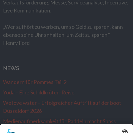
Verkaufsförderung, Messe, Serviceanalyse, Incentive,
Live Kommunikation.
„Wer aufhört zu werben, um so Geld zu sparen, kann
ebenso seine Uhr anhalten, um Zeit zu sparen.“
Henry Ford
NEWS
Wandern für Pommes Teil 2
Yoda – Eine Schildkröten-Reise
We love water – Erfolgreicher Auftritt auf der boot
Düsseldorf 2026
Medienaufmerksamkeit für Paddeln macht Spass
Alltagsausbrecher wandern nach Venlo…die