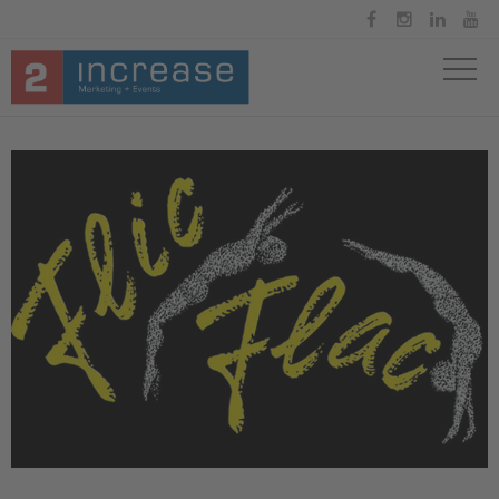



