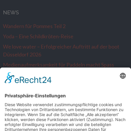
NEWS
Wandern für Pommes Teil 2
Yoda – Eine Schildkröten-Reise
We love water – Erfolgreicher Auftritt auf der boot
Düsseldorf 2026
Medienaufmerksamkeit für Paddeln macht Spass
Alltagsausbrecher wandern nach Venlo…die
Niederlande sind neugierig
SONSTIGE
Kontakt