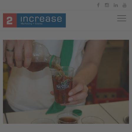



