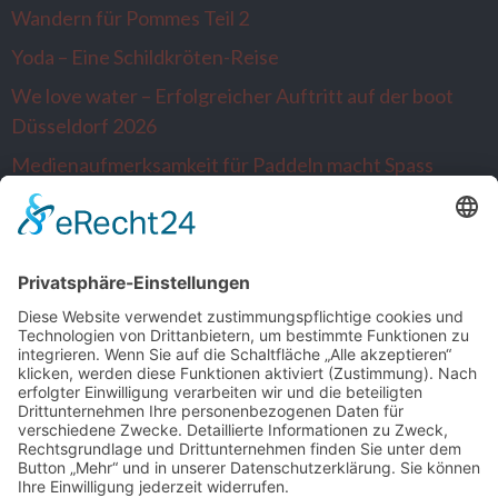
Wandern für Pommes Teil 2
Yoda – Eine Schildkröten-Reise
We love water – Erfolgreicher Auftritt auf der boot
Düsseldorf 2026
Medienaufmerksamkeit für Paddeln macht Spass
Alltagsausbrecher wandern nach Venlo…die
Niederlande sind neugierig
SONSTIGE
Kontakt
Facebook
Impressum