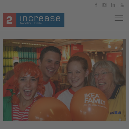



