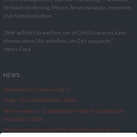
Verkaufsförderung, Messe, Serviceanalyse, Incentive,
Live Kommunikation.
„Wer aufhört zu werben, um so Geld zu sparen, kann
ebenso seine Uhr anhalten, um Zeit zu sparen.“
Henry Ford
NEWS
Wandern für Pommes Teil 2
Yoda – Eine Schildkröten-Reise
We love water – Erfolgreicher Auftritt auf der boot
Düsseldorf 2026
Medienaufmerksamkeit für Paddeln macht Spass