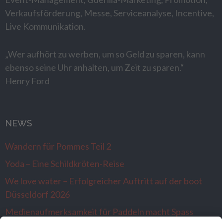
Verkaufsförderung, Messe, Serviceanalyse, Incentive,
Live Kommunikation.
„Wer aufhört zu werben, um so Geld zu sparen, kann
ebenso seine Uhr anhalten, um Zeit zu sparen.“
Henry Ford
NEWS
Wandern für Pommes Teil 2
Yoda – Eine Schildkröten-Reise
We love water – Erfolgreicher Auftritt auf der boot
Düsseldorf 2026
Medienaufmerksamkeit für Paddeln macht Spass