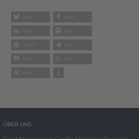
teilen
teilen
teilen
teilen
merken
teilen
teilen
teilen
teilen
ÜBER UNS
Event-Management, Guerilla-Marketing, Promotion,