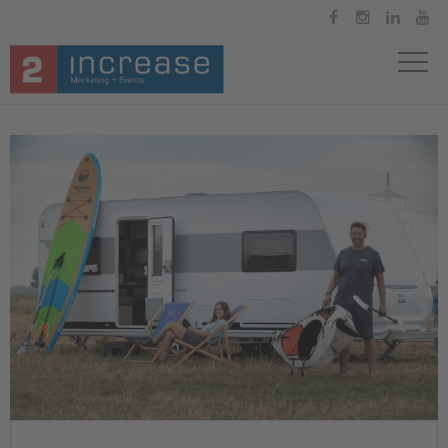



