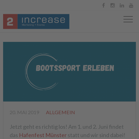




20. MAI 2019
ALLGEMEIN
Jetzt geht es richtig los! Am 1. und 2. Juni findet
das
Hafenfest Münster
statt und wir sind dabei!