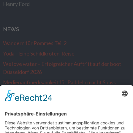
Henry Ford
NEWS
Wandern für Pommes Teil 2
Yoda – Eine Schildkröten-Reise
We love water – Erfolgreicher Auftritt auf der boot
Düsseldorf 2026
Medienaufmerksamkeit für Paddeln macht Spass
Alltagsausbrecher wandern nach Venlo…die
Niederlande sind neugierig
SONSTIGE